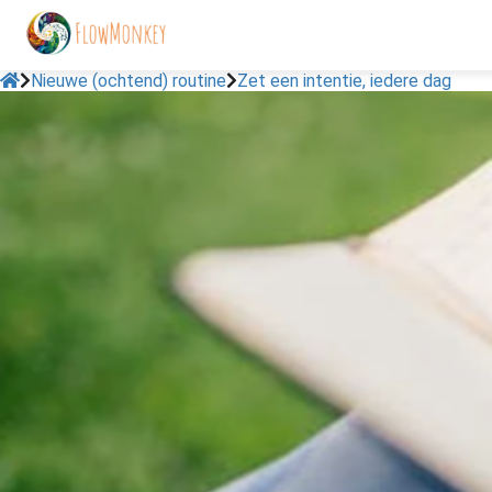
Nieuwe (ochtend) routine
Zet een intentie, iedere dag
ngen
 policy
oneel
onele
s zijn
kelijk om
bsite te
ken. Ze
 gebruikt
asisfuncties
der deze