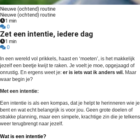
s kan de
Nieuwe (ochtend) routine
e niet
Nieuwe (ochtend) routine
oneren.
1 min
0
ieken
Zet een intentie, iedere dag
ische
1 min
0
s worden
kt om
In een wereld vol prikkels, haast en ‘moeten’, is het makkelijk 
em
jezelf een beetje kwijt te raken. Je voelt je moe, opgejaagd of 
tie te
onrustig. En ergens weet je: 
er is iets wat ik anders wil.
 Maar 
elen over
waar begin je?
drag van
Met een intentie:
zoeker op
site.
Een intentie is als een kompas, dat je helpt te herinneren wie je 
bent en wat echt belangrijk is voor jou. Geen grote doelen of 
ing
strakke planning, maar een simpele, krachtige zin die je telkens 
ingcookies
weer terugbrengt naar jezelf.
 gebruikt
Wat is een intentie?
oekers te