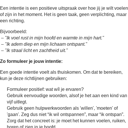
 op de
Een intentie is een positieve uitspraak over hoe jij je wilt voelen 
e. Hierdoor
of zijn in het moment. Het is geen taak, geen verplichting, maar 
 website-
een richting.
ren
Bijvoorbeeld:
nte
 – 
"Ik voel rust in mijn hoofd en warmte in mijn hart."
enties
 – 
"Ik adem diep en mijn lichaam ontspant."
gebaseerd
 – 
"Ik straal licht en zachtheid uit."
 gedrag van
ezoeker.
Zo formuleer je jouw intentie:
Een goede intentie voelt als thuiskomen. Om dat te bereiken, 
kun je deze richtlijnen gebruiken:
uren
Formuleer positief: wat wíl je ervaren?
Gebruik eenvoudige woorden, alsof je het aan een kind van 
vijf uitlegt.
Gebruik geen hulpwerkwoorden als 'willen', 'moeten' of 
'gaan'. Zeg dus niet “ik wil ontspannen”, maar “ik ontspan”.
Zorg dat het concreet is: je moet het kunnen voelen, ruiken, 
horen of zien in je hoofd.