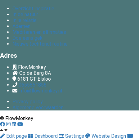
Overzicht inspiratie
In de natuur
In je relatie
Ademen
Mediteren en affirmaties
Doe eens gek
Nieuwe (ochtend) routine
Adres
FlowMonkey
Op de Berg 8A
6181 GT
Elsloo
0655851856
info@flowmonkey.nl
Privacy policy
Algemene voorwaarden
© FlowMonkey
Edit page
Dashboard
Settings
Website Design